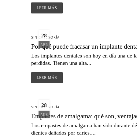
LEER MÁS
28
SIN CATEGORÍA
Por qué puede fracasar un implante dent
ABR
Los implantes dentales son hoy en día una de l
perdidas. Tienen una alta...
LEER MÁS
28
SIN CATEGORÍA
Empastes de amalgama: qué son, ventajas,
ABR
Los empastes de amalgama han sido durante déc
dientes dañados por caries....