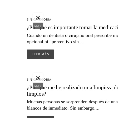
26
SIN CATEGORÍA
¿Por qué es importante tomar la medicaci
MAY
Cuando un dentista o cirujano oral prescribe m
opcional ni “preventivo sin...
LEER MÁS
26
SIN CATEGORÍA
¿Por qué me he realizado una limpieza d
MAY
limpios?
Muchas personas se sorprenden después de una 
blancos de inmediato. Sin embargo,...