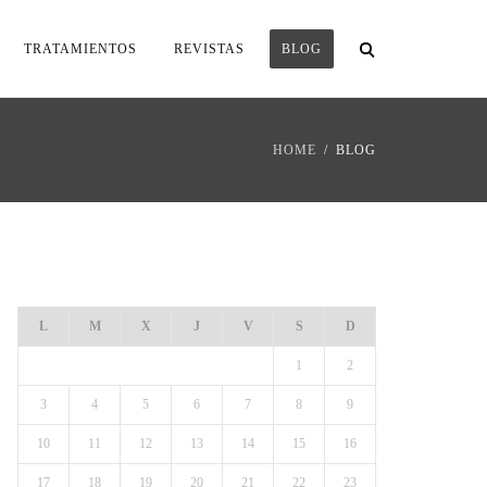
TRATAMIENTOS
REVISTAS
BLOG
HOME
BLOG
AGOSTO 2026
L
M
X
J
V
S
D
1
2
3
4
5
6
7
8
9
10
11
12
13
14
15
16
17
18
19
20
21
22
23