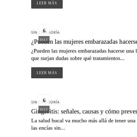
LEER MÁS
6
SIN CATEGORÍA
¿Pueden las mujeres embarazadas hacerse
MAY
¿Pueden las mujeres embarazadas hacerse una l
que surjan dudas sobre qué tratamientos...
LEER MÁS
6
SIN CATEGORÍA
Gingivitis: señales, causas y cómo preve
MAY
La salud bucal va mucho más allá de tener una
las encías sin...