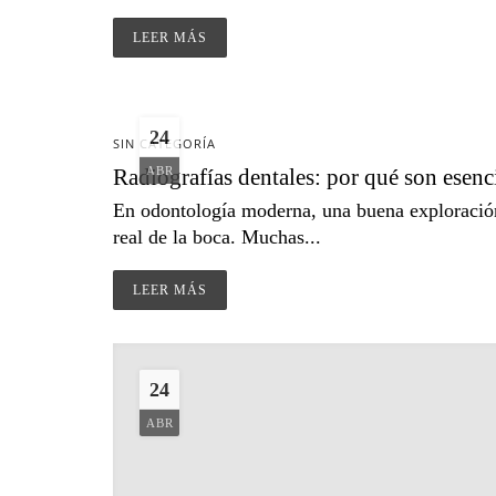
LEER MÁS
24
SIN CATEGORÍA
Radiografías dentales: por qué son esenc
ABR
En odontología moderna, una buena exploración 
real de la boca. Muchas...
LEER MÁS
24
ABR