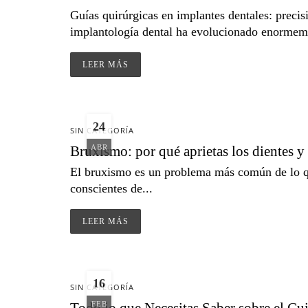
Guías quirúrgicas en implantes dentales: precisi
implantología dental ha evolucionado enormeme
LEER MÁS
24
SIN CATEGORÍA
Bruxismo: por qué aprietas los dientes y
ABR
El bruxismo es un problema más común de lo qu
conscientes de...
LEER MÁS
16
SIN CATEGORÍA
FEB