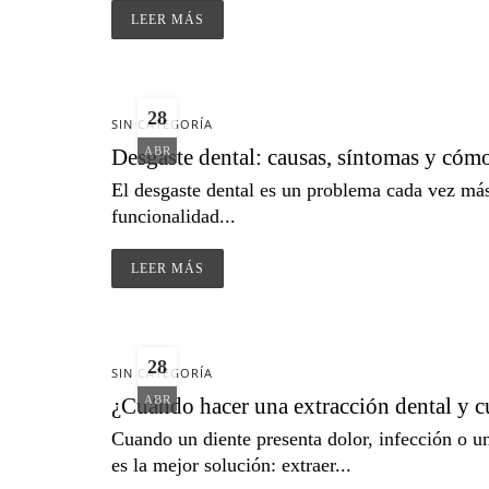
LEER MÁS
28
SIN CATEGORÍA
Desgaste dental: causas, síntomas y cóm
ABR
El desgaste dental es un problema cada vez más 
funcionalidad...
LEER MÁS
28
SIN CATEGORÍA
¿Cuándo hacer una extracción dental y c
ABR
Cuando un diente presenta dolor, infección o u
es la mejor solución: extraer...