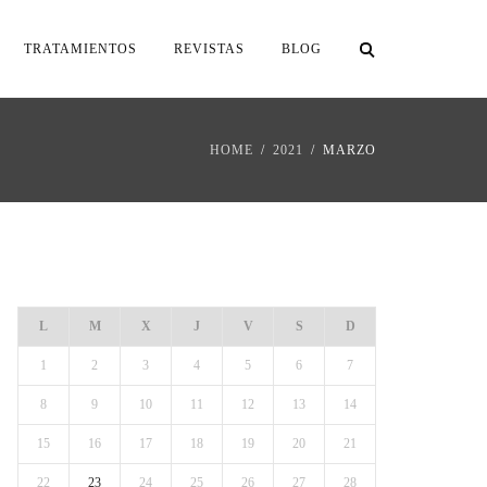
TRATAMIENTOS
REVISTAS
BLOG
HOME
2021
MARZO
MARZO 2021
L
M
X
J
V
S
D
1
2
3
4
5
6
7
8
9
10
11
12
13
14
15
16
17
18
19
20
21
22
23
24
25
26
27
28