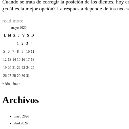
Cuando se trata de corregir la posición de los dientes, hoy en
¿cuál es la mejor opción? La respuesta depende de tus necesid
read more
mayo 2025
L
M
X
J
V
S
D
1
2
3
4
5
6
7
8
9
10
11
12
13
14
15
16
17
18
19
20
21
22
23
24
25
26
27
28
29
30
31
« Abr
Jun »
Archivos
mayo 2026
abril 2026