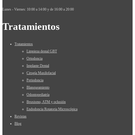
Lunes - Viernes: 10:00 a 14:00 y de 16:00 a 20:00
Tratamientos
Tratamientos
Limpieza dental GBT
Ortodoncia
Implante Dental
Cirugía Maxilofacial
Periodoncia
Blanqueamiento
Odontopediatría
Bruxismo, ATM y oclusión
Endodoncia Rotatoria Microscópica
Revistas
Blog