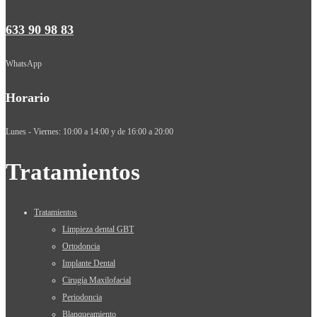
633 90 98 83
WhatsApp
Horario
Lunes - Viernes: 10:00 a 14:00 y de 16:00 a 20:00
Tratamientos
Tratamientos
Limpieza dental GBT
Ortodoncia
Implante Dental
Cirugía Maxilofacial
Periodoncia
Blanqueamiento