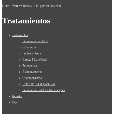
Lunes - Viernes: 10:00 a 14:00 y de 16:00 a 20:00
Tratamientos
Tratamientos
Limpieza dental GBT
Ortodoncia
Implante Dental
Cirugía Maxilofacial
Periodoncia
Blanqueamiento
Odontopediatría
Bruxismo, ATM y oclusión
Endodoncia Rotatoria Microscópica
Revistas
Blog