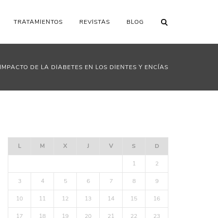
TRATAMIENTOS
REVISTAS
BLOG
 IMPACTO DE LA DIABETES EN LOS DIENTES Y ENCÍAS
AGOSTO 2026
L
M
X
J
V
S
D
1
2
3
4
5
6
7
8
9
10
11
12
13
14
15
16
17
18
19
20
21
22
23