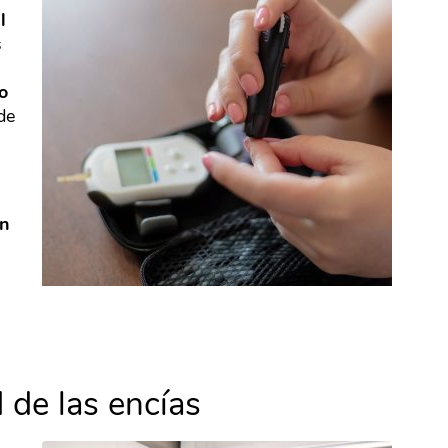
l
s
o
de
én
 de las encías