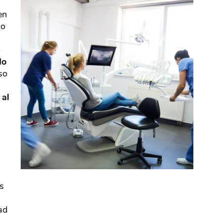
en
lo
o
do
uso
 al
s
ad