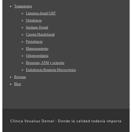
Tratamientos
Limpieza dental GBT
Ortodoncia
Implante Dental
Cirugía Maxilofacial
Periodoncia
Blanqueamiento
Odontopediatría
Bruxismo, ATM y oclusión
Endodoncia Rotatoria Microscópica
Revistas
Blog
Clínica Vesalius Dental - Donde la calidad todavía importa