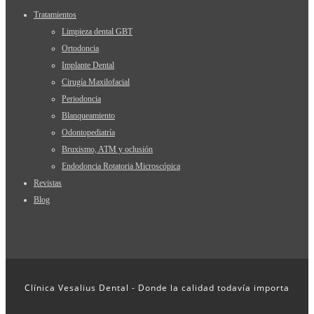
Tratamientos
Limpieza dental GBT
Ortodoncia
Implante Dental
Cirugía Maxilofacial
Periodoncia
Blanqueamiento
Odontopediatría
Bruxismo, ATM y oclusión
Endodoncia Rotatoria Microscópica
Revistas
Blog
Clínica Vesalius Dental - Donde la calidad todavía importa