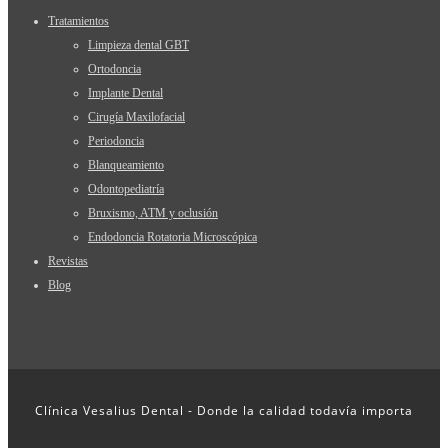
Tratamientos
Limpieza dental GBT
Ortodoncia
Implante Dental
Cirugía Maxilofacial
Periodoncia
Blanqueamiento
Odontopediatría
Bruxismo, ATM y oclusión
Endodoncia Rotatoria Microscópica
Revistas
Blog
Clínica Vesalius Dental - Donde la calidad todavía importa