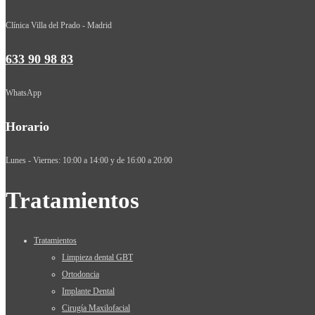
Clínica Villa del Prado - Madrid
633 90 98 83
WhatsApp
Horario
Lunes - Viernes: 10:00 a 14:00 y de 16:00 a 20:00
Tratamientos
Tratamientos
Limpieza dental GBT
Ortodoncia
Implante Dental
Cirugía Maxilofacial