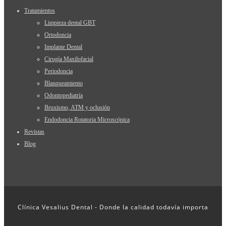
Tratamientos
Limpieza dental GBT
Ortodoncia
Implante Dental
Cirugía Maxilofacial
Periodoncia
Blanqueamiento
Odontopediatría
Bruxismo, ATM y oclusión
Endodoncia Rotatoria Microscópica
Revistas
Blog
Clínica Vesalius Dental - Donde la calidad todavía importa