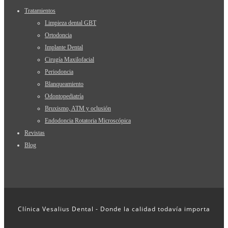
Tratamientos
Limpieza dental GBT
Ortodoncia
Implante Dental
Cirugía Maxilofacial
Periodoncia
Blanqueamiento
Odontopediatría
Bruxismo, ATM y oclusión
Endodoncia Rotatoria Microscópica
Revistas
Blog
Clínica Vesalius Dental - Donde la calidad todavía importa