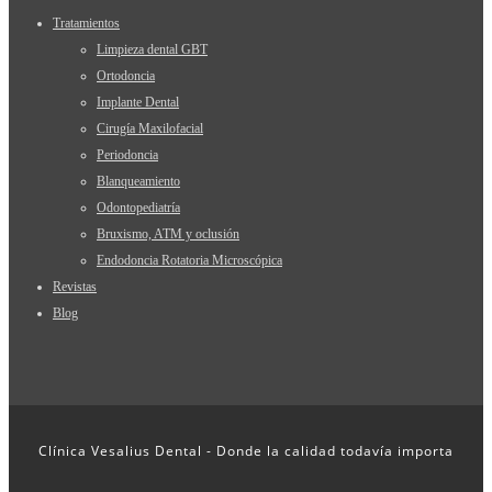
Tratamientos
Limpieza dental GBT
Ortodoncia
Implante Dental
Cirugía Maxilofacial
Periodoncia
Blanqueamiento
Odontopediatría
Bruxismo, ATM y oclusión
Endodoncia Rotatoria Microscópica
Revistas
Blog
Clínica Vesalius Dental - Donde la calidad todavía importa