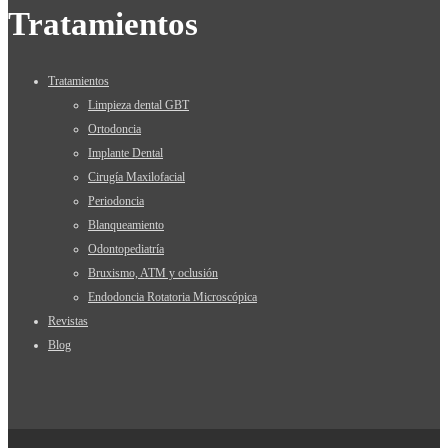
Tratamientos
Tratamientos
Limpieza dental GBT
Ortodoncia
Implante Dental
Cirugía Maxilofacial
Periodoncia
Blanqueamiento
Odontopediatría
Bruxismo, ATM y oclusión
Endodoncia Rotatoria Microscópica
Revistas
Blog