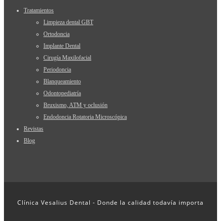
Tratamientos
Limpieza dental GBT
Ortodoncia
Implante Dental
Cirugía Maxilofacial
Periodoncia
Blanqueamiento
Odontopediatría
Bruxismo, ATM y oclusión
Endodoncia Rotatoria Microscópica
Revistas
Blog
Clínica Vesalius Dental - Donde la calidad todavía importa