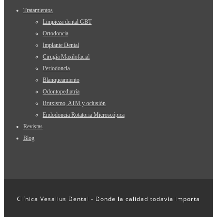
Tratamientos
Limpieza dental GBT
Ortodoncia
Implante Dental
Cirugía Maxilofacial
Periodoncia
Blanqueamiento
Odontopediatría
Bruxismo, ATM y oclusión
Endodoncia Rotatoria Microscópica
Revistas
Blog
Clínica Vesalius Dental - Donde la calidad todavía importa