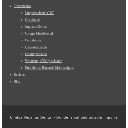
Tratamientos
Limpieza dental GBT
Ortodoncia
Implante Dental
Cirugía Maxilofacial
Periodoncia
Blanqueamiento
Odontopediatría
Bruxismo, ATM y oclusión
Endodoncia Rotatoria Microscópica
Revistas
Blog
Clínica Vesalius Dental - Donde la calidad todavía importa