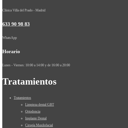
Clínica Villa del Prado - Madrid
633 90 98 83
WhatsApp
Horario
Lunes - Viernes: 10:00 a 14:00 y de 16:00 a 20:00
Tratamientos
Tratamientos
Limpieza dental GBT
Ortodoncia
Implante Dental
Cirugía Maxilofacial