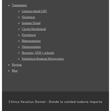
Tratamientos
Limpieza dental GBT
Ortodoncia
Implante Dental
Cirugía Maxilofacial
Periodoncia
Blanqueamiento
Odontopediatría
Bruxismo, ATM y oclusión
Endodoncia Rotatoria Microscópica
Revistas
Blog
Clínica Vesalius Dental - Donde la calidad todavía importa