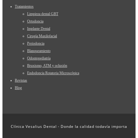
Tratamientos
Limpieza dental GBT
Ortodoncia
Implante Dental
Cirugía Maxilofacial
Periodoncia
Blanqueamiento
Odontopediatría
Bruxismo, ATM y oclusión
Endodoncia Rotatoria Microscópica
Revistas
Blog
Clínica Vesalius Dental - Donde la calidad todavía importa