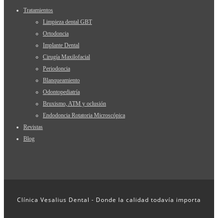
Tratamientos
Limpieza dental GBT
Ortodoncia
Implante Dental
Cirugía Maxilofacial
Periodoncia
Blanqueamiento
Odontopediatría
Bruxismo, ATM y oclusión
Endodoncia Rotatoria Microscópica
Revistas
Blog
Clínica Vesalius Dental - Donde la calidad todavía importa