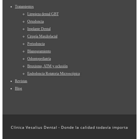
Tratamientos
Limpieza dental GBT
Ortodoncia
Implante Dental
Cirugía Maxilofacial
Periodoncia
Blanqueamiento
Odontopediatría
Bruxismo, ATM y oclusión
Endodoncia Rotatoria Microscópica
Revistas
Blog
Clínica Vesalius Dental - Donde la calidad todavía importa