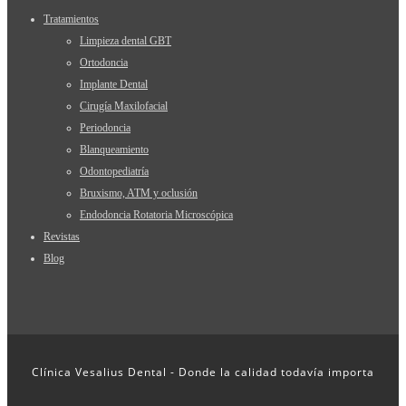
Tratamientos
Limpieza dental GBT
Ortodoncia
Implante Dental
Cirugía Maxilofacial
Periodoncia
Blanqueamiento
Odontopediatría
Bruxismo, ATM y oclusión
Endodoncia Rotatoria Microscópica
Revistas
Blog
Clínica Vesalius Dental - Donde la calidad todavía importa