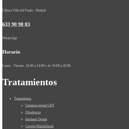
Clínica Villa del Prado - Madrid
633 90 98 83
WhatsApp
Horario
Lunes - Viernes: 10:00 a 14:00 y de 16:00 a 20:00
Tratamientos
Tratamientos
Limpieza dental GBT
Ortodoncia
Implante Dental
Cirugía Maxilofacial