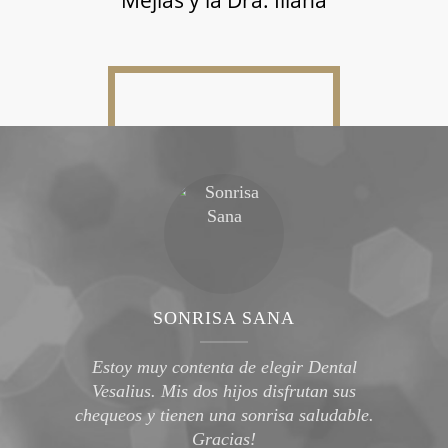
Mejías y la Dra. Illana
Dr. C. Alfonso Mejías
Odontólogo
SONRISA SANA
Dra. Verónica Illana
Odontóloga
Estoy muy contenta de elegir Dental
Vesalius. Mis dos hijos disfrutan sus
chequeos y tienen una sonrisa saludable.
Gracias!