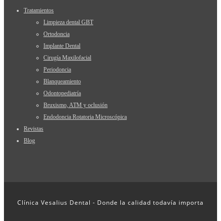
Tratamientos
Limpieza dental GBT
Ortodoncia
Implante Dental
Cirugía Maxilofacial
Periodoncia
Blanqueamiento
Odontopediatría
Bruxismo, ATM y oclusión
Endodoncia Rotatoria Microscópica
Revistas
Blog
Clínica Vesalius Dental - Donde la calidad todavía importa