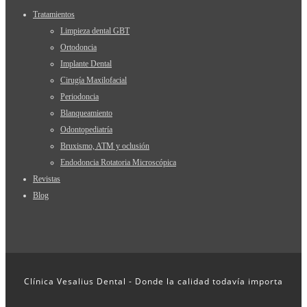
Tratamientos
Limpieza dental GBT
Ortodoncia
Implante Dental
Cirugía Maxilofacial
Periodoncia
Blanqueamiento
Odontopediatría
Bruxismo, ATM y oclusión
Endodoncia Rotatoria Microscópica
Revistas
Blog
Clínica Vesalius Dental - Donde la calidad todavía importa