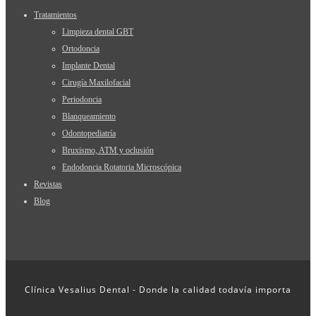
Tratamientos
Limpieza dental GBT
Ortodoncia
Implante Dental
Cirugía Maxilofacial
Periodoncia
Blanqueamiento
Odontopediatría
Bruxismo, ATM y oclusión
Endodoncia Rotatoria Microscópica
Revistas
Blog
Clínica Vesalius Dental - Donde la calidad todavía importa