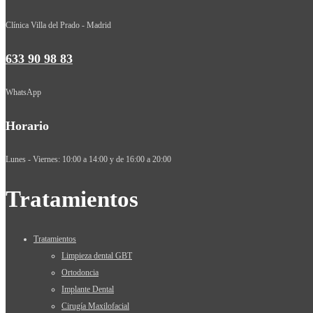
Clínica Villa del Prado - Madrid
633 90 98 83
WhatsApp
Horario
Lunes - Viernes: 10:00 a 14:00 y de 16:00 a 20:00
Tratamientos
Tratamientos
Limpieza dental GBT
Ortodoncia
Implante Dental
Cirugía Maxilofacial