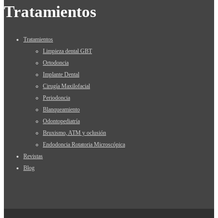
Tratamientos
Tratamientos
Limpieza dental GBT
Ortodoncia
Implante Dental
Cirugía Maxilofacial
Periodoncia
Blanqueamiento
Odontopediatría
Bruxismo, ATM y oclusión
Endodoncia Rotatoria Microscópica
Revistas
Blog