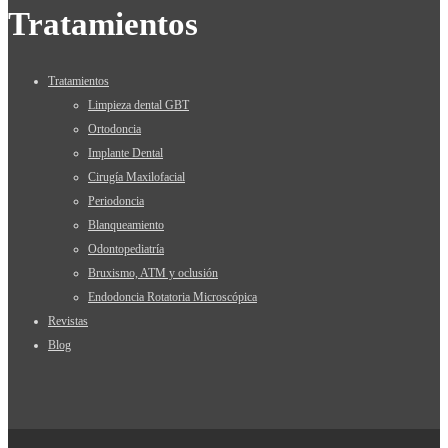
Tratamientos
Tratamientos
Limpieza dental GBT
Ortodoncia
Implante Dental
Cirugía Maxilofacial
Periodoncia
Blanqueamiento
Odontopediatría
Bruxismo, ATM y oclusión
Endodoncia Rotatoria Microscópica
Revistas
Blog