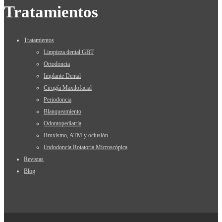
Tratamientos
Tratamientos
Limpieza dental GBT
Ortodoncia
Implante Dental
Cirugía Maxilofacial
Periodoncia
Blanqueamiento
Odontopediatría
Bruxismo, ATM y oclusión
Endodoncia Rotatoria Microscópica
Revistas
Blog