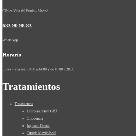
Clínica Villa del Prado - Madrid
633 90 98 83
WhatsApp
Horario
Lunes - Viernes: 10:00 a 14:00 y de 16:00 a 20:00
Tratamientos
Tratamientos
Limpieza dental GBT
Ortodoncia
Implante Dental
Cirugía Maxilofacial