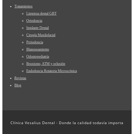
Tratamientos
Limpieza dental GBT
Ortodoncia
Implante Dental
Cirugía Maxilofacial
Periodoncia
Blanqueamiento
Odontopediatría
Bruxismo, ATM y oclusión
Endodoncia Rotatoria Microscópica
Revistas
Blog
Clínica Vesalius Dental - Donde la calidad todavía importa