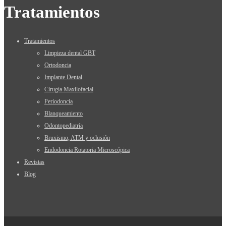
Tratamientos
Tratamientos
Limpieza dental GBT
Ortodoncia
Implante Dental
Cirugía Maxilofacial
Periodoncia
Blanqueamiento
Odontopediatría
Bruxismo, ATM y oclusión
Endodoncia Rotatoria Microscópica
Revistas
Blog