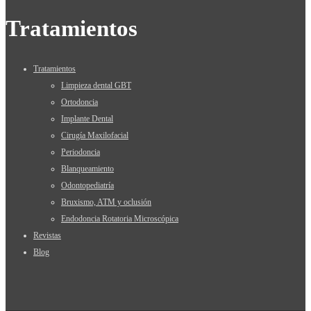
Tratamientos
Tratamientos
Limpieza dental GBT
Ortodoncia
Implante Dental
Cirugía Maxilofacial
Periodoncia
Blanqueamiento
Odontopediatría
Bruxismo, ATM y oclusión
Endodoncia Rotatoria Microscópica
Revistas
Blog