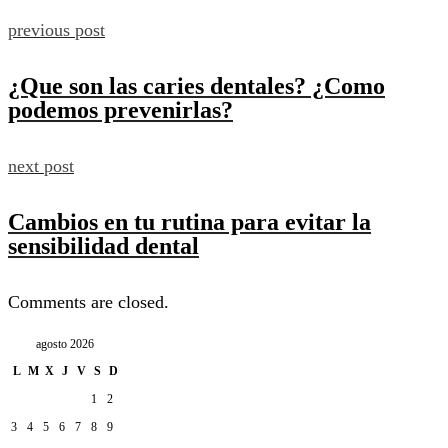
previous post
¿Que son las caries dentales? ¿Como
podemos prevenirlas?
next post
Cambios en tu rutina para evitar la
sensibilidad dental
Comments are closed.
agosto 2026
L
M
X
J
V
S
D
1
2
3
4
5
6
7
8
9