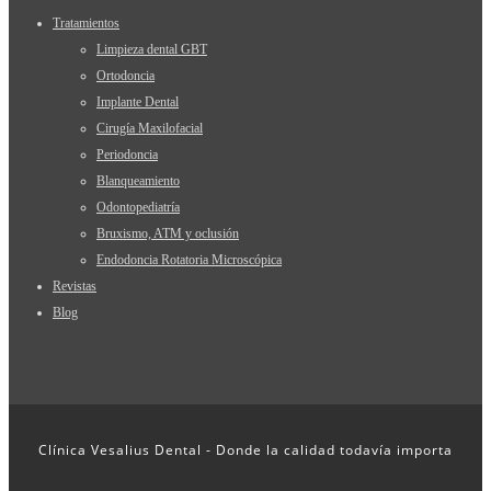
Tratamientos
Limpieza dental GBT
Ortodoncia
Implante Dental
Cirugía Maxilofacial
Periodoncia
Blanqueamiento
Odontopediatría
Bruxismo, ATM y oclusión
Endodoncia Rotatoria Microscópica
Revistas
Blog
Clínica Vesalius Dental - Donde la calidad todavía importa