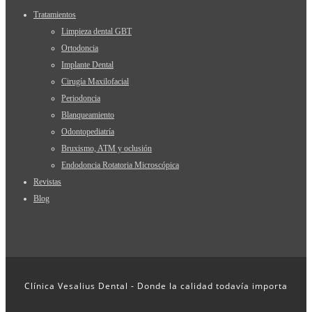
Tratamientos
Limpieza dental GBT
Ortodoncia
Implante Dental
Cirugía Maxilofacial
Periodoncia
Blanqueamiento
Odontopediatría
Bruxismo, ATM y oclusión
Endodoncia Rotatoria Microscópica
Revistas
Blog
Clínica Vesalius Dental - Donde la calidad todavía importa