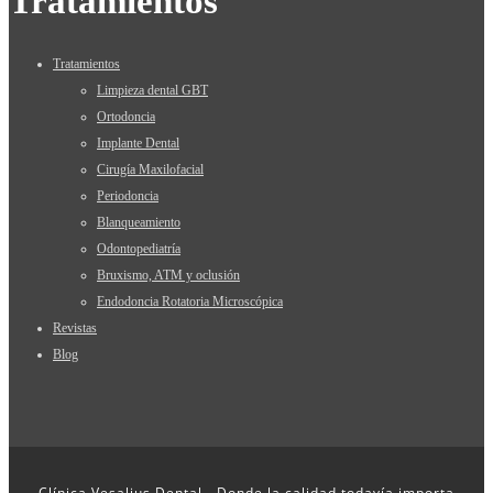
Tratamientos
Tratamientos
Limpieza dental GBT
Ortodoncia
Implante Dental
Cirugía Maxilofacial
Periodoncia
Blanqueamiento
Odontopediatría
Bruxismo, ATM y oclusión
Endodoncia Rotatoria Microscópica
Revistas
Blog
Clínica Vesalius Dental - Donde la calidad todavía importa