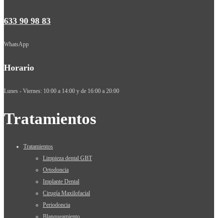
633 90 98 83
WhatsApp
Horario
Lunes - Viernes: 10:00 a 14:00 y de 16:00 a 20:00
Tratamientos
Tratamientos
Limpieza dental GBT
Ortodoncia
Implante Dental
Cirugía Maxilofacial
Periodoncia
Blanqueamiento