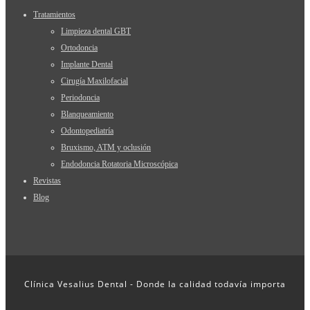
Tratamientos
Limpieza dental GBT
Ortodoncia
Implante Dental
Cirugía Maxilofacial
Periodoncia
Blanqueamiento
Odontopediatría
Bruxismo, ATM y oclusión
Endodoncia Rotatoria Microscópica
Revistas
Blog
Clínica Vesalius Dental - Donde la calidad todavía importa