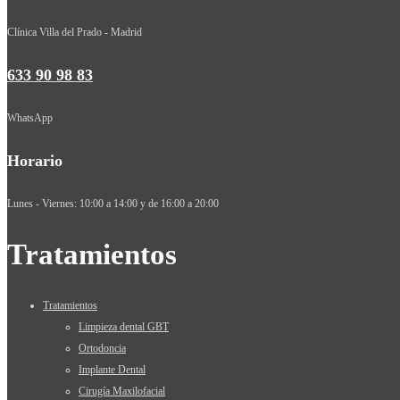
Clínica Villa del Prado - Madrid
633 90 98 83
WhatsApp
Horario
Lunes - Viernes: 10:00 a 14:00 y de 16:00 a 20:00
Tratamientos
Tratamientos
Limpieza dental GBT
Ortodoncia
Implante Dental
Cirugía Maxilofacial