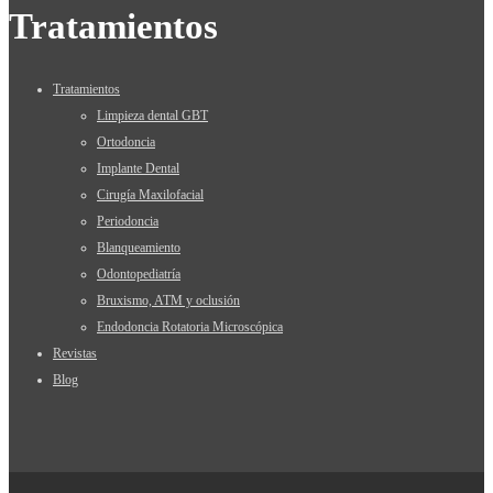
Tratamientos
Tratamientos
Limpieza dental GBT
Ortodoncia
Implante Dental
Cirugía Maxilofacial
Periodoncia
Blanqueamiento
Odontopediatría
Bruxismo, ATM y oclusión
Endodoncia Rotatoria Microscópica
Revistas
Blog